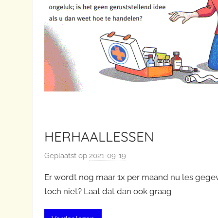
HERHAALLESSEN
Geplaatst op
2021-09-19
d
o
Er wordt nog maar 1x per maand nu les gegeve
o
toch niet? Laat dat dan ook graag
r
E