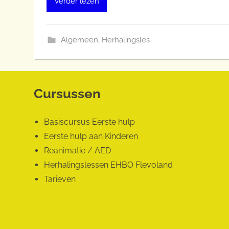
Verder lezen
H
B
O
Algemeen
,
Herhalingsles
F
l
e
v
Cursussen
o
l
a
Basiscursus Eerste hulp
n
Eerste hulp aan Kinderen
d
Reanimatie / AED
Herhalingslessen EHBO Flevoland
Tarieven