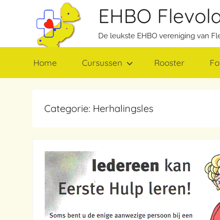
Ga
EHBO Flevol
naar
de
De leukste EHBO vereniging van Fl
inhoud
Home
Cursussen
Rooster
Fo
Categorie: Herhalingsles