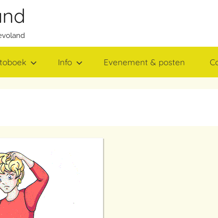
and
evoland
toboek
Info
Evenement & posten
C