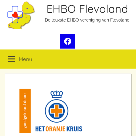
Ga
EHBO Flevoland
naar
De leukste EHBO vereniging van Flevoland
de
inhoud
Facebook
Menu