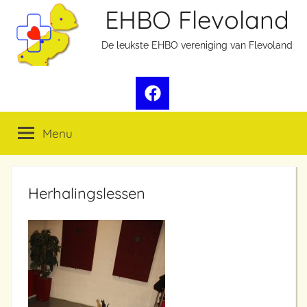
Ga
EHBO Flevoland
naar
De leukste EHBO vereniging van Flevoland
de
inhoud
Facebook
Menu
Herhalingslessen